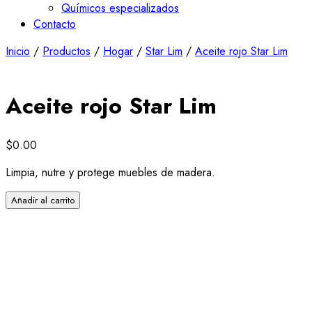
Químicos especializados
Contacto
Inicio
/
Productos
/
Hogar
/
Star Lim
/
Aceite rojo Star Lim
Aceite rojo Star Lim
$
0.00
Limpia, nutre y protege muebles de madera.
Aceite
Añadir al carrito
rojo
Star
Lim
cantidad