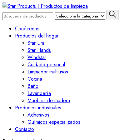
Saltar
al
Buscar
contenido
por:
Star Products | Productos d
(presiona
Conócenos
Intro)
Productos del hogar
Star Lim
Star Hands
Windstar
Cuidado personal
Limpiador multiusos
Cocina
Baño
Lavandería
Muebles de madera
Productos industriales
Adhesivos
Químicos especializados
Contacto