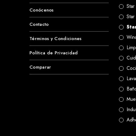
Star
Conócenos
Star
Contacto
Sta
Wind
Términos y Condiciones
Limp
Política de Privacidad
Cuid
Comparar
Coc
Lava
Bañ
Mue
Indus
Adh