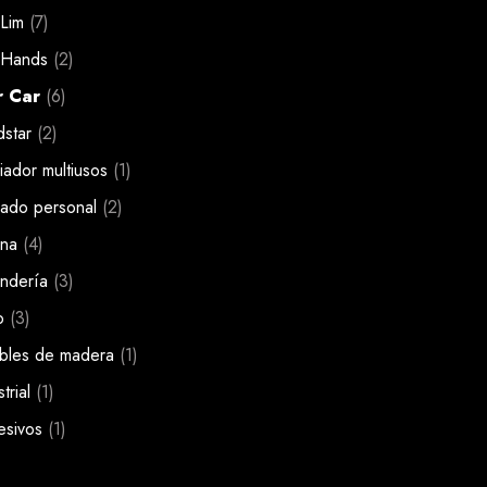
 Lim
(7)
 Hands
(2)
r Car
(6)
star
(2)
iador multiusos
(1)
ado personal
(2)
ina
(4)
ndería
(3)
o
(3)
bles de madera
(1)
trial
(1)
esivos
(1)