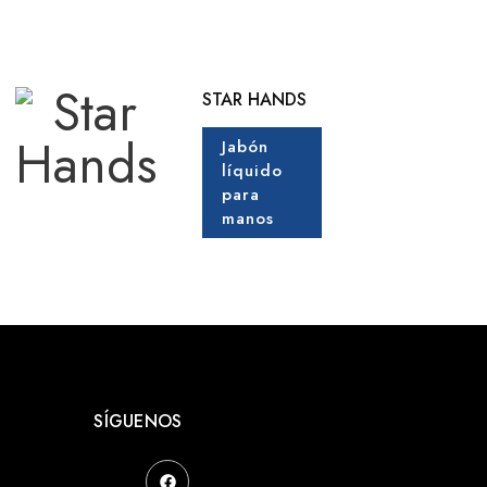
STAR HANDS
Jabón
líquido
para
manos
SÍGUENOS