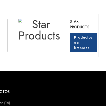
STAR
PRODUCTS
Productos
de
limpieza
CTOS
ar
(16)