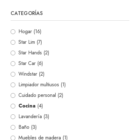
CATEGORÍAS
Hogar
(16)
Star Lim
(7)
Star Hands
(2)
Star Car
(6)
Windstar
(2)
Limpiador multiusos
(1)
Cuidado personal
(2)
Cocina
(4)
Lavandería
(3)
Baño
(3)
Muebles de madera
(1)