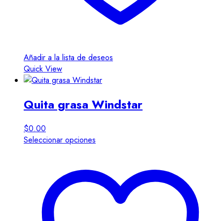
Añadir a la lista de deseos
Quick View
Quita grasa Windstar
$
0.00
Este
Seleccionar opciones
producto
tiene
múltiples
variantes.
Las
opciones
se