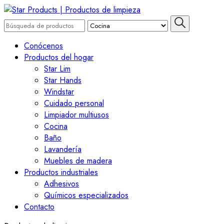
Saltar
al
Buscar
contenido
por:
Star Products | Productos
(presiona
Conócenos
Intro)
Productos del hogar
de limpieza
Star Lim
Star Hands
Windstar
Cuidado personal
Limpiador multiusos
Cocina
Baño
Lavandería
Muebles de madera
Productos industriales
Adhesivos
Químicos especializados
Contacto