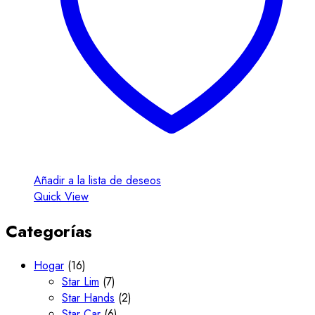
pueden
elegir
en
la
página
de
producto
Añadir a la lista de deseos
Quick View
Categorías
Hogar
(16)
Star Lim
(7)
Star Hands
(2)
Star Car
(6)