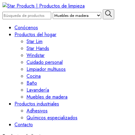
Saltar
al
Buscar
contenido
por:
Star Products | Productos
(presiona
Conócenos
Intro)
Productos del hogar
de limpieza
Star Lim
Star Hands
Windstar
Cuidado personal
Limpiador multiusos
Cocina
Baño
Lavandería
Muebles de madera
Productos industriales
Adhesivos
Químicos especializados
Contacto