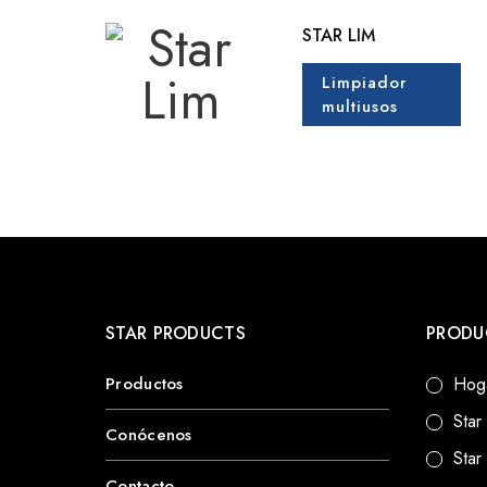
STAR LIM
Limpiador
multiusos
STAR PRODUCTS
PRODU
Productos
Hog
Star
Conócenos
Star
Contacto