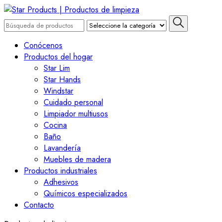
Saltar
al
Buscar
contenido
por:
Star Products | Productos
(presiona
Conócenos
Intro)
Productos del hogar
de limpieza
Star Lim
Star Hands
Windstar
Cuidado personal
Limpiador multiusos
Cocina
Baño
Lavandería
Muebles de madera
Productos industriales
Adhesivos
Químicos especializados
Contacto